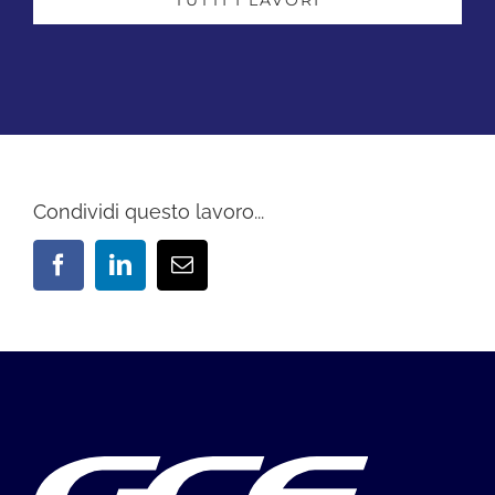
TUTTI I LAVORI
Marco – Venezia
Venezia
Recenti
Specializzazioni
Recenti
Specializzazioni
Venezia e isole
Venezia e isole
Condividi questo lavoro...
Facebook
Linkedin
Email