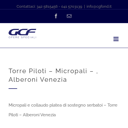
Contattaci: 342 5815456 - 041 5703139
|
info@cgfond.it
Facebook
Email
Torre Piloti – Micropali – ,
Alberoni Venezia
Micropali e collaudo platea di sostegno serbatoi – Torre
Piloti – Alberoni Venezia